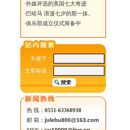
热 线：
0551-63368938
邮 箱：
julebu800@163.com
MSN：
uu10000@live.cn
关于我们
|
英才行动
|
广告服务
|
法律声明
|
Copyright 2026 ©
WWW.UU100
版权所有：环游旅行网
皖公网安备 3401