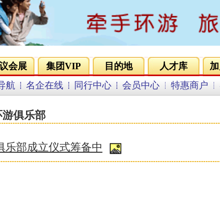
会员登录
免费注册
的地
人才库
加盟合作
营销策划
环游联盟
会员中心
特惠商户
客服中心
[2025-1-1]
[
最前页
] <
上一页
1
下一页
> [
最末页
]