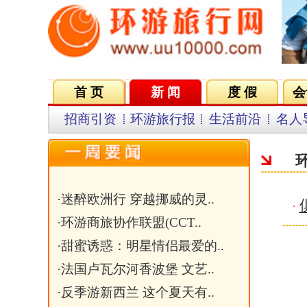
首 页
新 闻
度 假
会议会展
集团VIP
目
招商引资
环游旅行报
生活前沿
名人导航
名企在线
同行中心
环游俱乐部
·
迷醉欧洲行 穿越挪威的灵..
俱乐部成立仪式筹备中
·
·
环游商旅协作联盟(CCT..
·
甜蜜诱惑：明星情侣最爱的..
·
法国卢瓦尔河香波堡 文艺..
·
反季游新西兰 这个夏天有..
·
外媒评选的美国七大奇迹
·
巴哈马 浪漫七夕的那一抹..
·
俱乐部成立仪式筹备中
关键字：
文章标题：