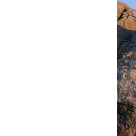
3. 伊 利诺斯州，洛克群岛，政府桥(Go
于1896年竣工的这座铁桥已经有
筑，既可以承载火车又可以承载公路
桥。