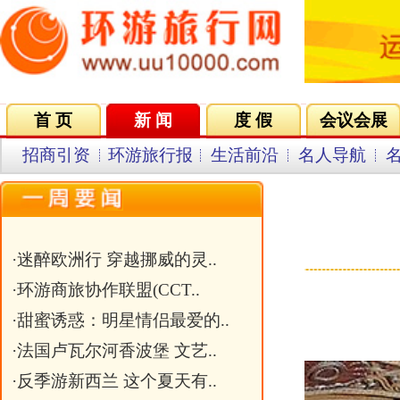
首 页
新 闻
度 假
会议会展
集团VIP
目的地
招商引资
环游旅行报
生活前沿
名人导航
名企在线
同行中心
会员中
外
发布日期
·
迷醉欧洲行 穿越挪威的灵..
·
环游商旅协作联盟(CCT..
·
甜蜜诱惑：明星情侣最爱的..
·
法国卢瓦尔河香波堡 文艺..
·
反季游新西兰 这个夏天有..
·
外媒评选的美国七大奇迹
·
巴哈马 浪漫七夕的那一抹..
·
俱乐部成立仪式筹备中
关键字：
文章标题：