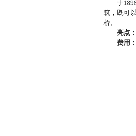
5.黄石国家公园
黄石国家公园曾是美国最大的国家公
和半打的垂钓鱼。
亮点：
可以去拉马尔谷看狼，春
天出没。
费用：
自驾游25美元每人，16