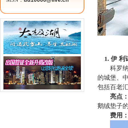
拉
2. 南达科他州，拉什莫尔山国
在黑山国家公园茂密的丛林和潺潺
国历史上伟大的四位总统：乔治·华盛
肯和他们对美国的贡献。
亮点：
托马斯·杰斐逊的塑像刚
的塑像不得不炸毁移到华盛顿的左边
费用：
拉什莫尔山是免费的，只