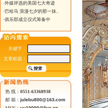
热 线：
0551-63368938
邮 箱：
julebu800@163.com
MSN：
uu10000@live.cn
科
1. 伊 利诺斯州，洛克佛德，科
科罗纳多艺术表演中心建于1927
的城堡、中国龙和意大利别墅。科罗
包括百老汇歌舞剧、交响乐团表演和
亮点：
剧院的墙壁是仿照城堡的
鹅绒垫子的座位上会觉得自己呆在二
费用：
剧院本事是免费的，但是