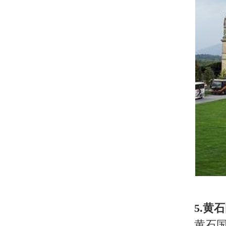
7.密苏里州，圣路易斯，拱形门
这个拱形门是美国最高的国家纪念
引了很多游客前来参观。
亮点：
纪念碑有一个蛋形的电车
费用：
成人10美元每人，儿童5
关于我们
|
英才行动
|
广告服务
|
法律声明
|
代 理 商
Copyright 2026 ©
WWW.UU10000.COM
版权所有：环游旅行网
皖ICP备1
皖公网安备 3401030200