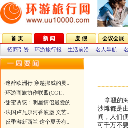
首 页
新 闻
度 假
会议会展
集团VIP
目的地
招商引资
环游旅行报
生活前沿
名人导航
名企在线
同行中心
会员中
巴哈马 
来源：新浪旅游 发
·
迷醉欧洲行 穿越挪威的灵..
·
环游商旅协作联盟(CCT..
拿骚的海边一片粉红让人以为那里
·
甜蜜诱惑：明星情侣最爱的..
沙滩都是由红珊瑚被海水冲刷成的粉
·
法国卢瓦尔河香波堡 文艺..
间，人们便潮水般涌来，又唱又跳！如果旁
·
反季游新西兰 这个夏天有..
可千万不要惊讶！
·
外媒评选的美国七大奇迹
巴哈马群岛由700多个岛屿组成，它们
·
巴哈马 浪漫七夕的那一抹..
带海域上，陆地总面积大约有5,00
·
俱乐部成立仪式筹备中
些低矮的圆顶小山。巴哈马群岛的每
异。在时间允许的情况下，建议光顾
唯一的难题就是：面对这么多个风景
拿骚(Nassau)
关键字：
文章标题：