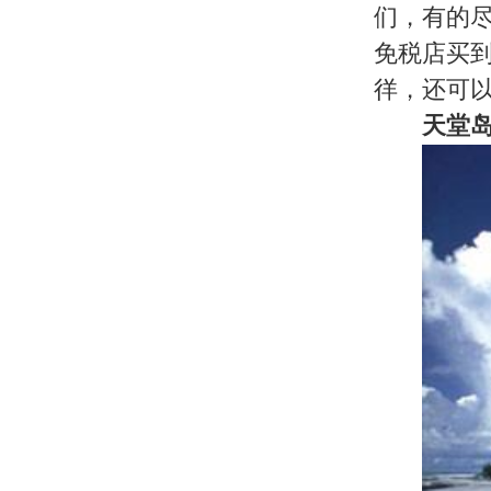
离拿骚城仅一箭之遥即是有名的天
骚相连。一直绵延到北部海岸的沙滩
赛球场。人们很难想象的出这就是曾
毫无疑问，岛上最具人气的地方是
的室外水族馆，这片水域里遨游着一
——“海豚对话”和“机动船探险”。
关于我们
|
英才行动
|
广告服务
|
法律声明
|
代 理 商
Copyright 2026 ©
WWW.UU10000.COM
版权所有：环游旅行网
皖ICP备1