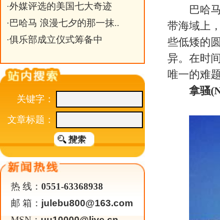
热 线：
0551-63368938
邮 箱：
julebu800@163.com
MSN：
uu10000@live.cn