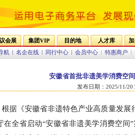
会员登录
免费注册
的地
人才库
加盟合作
营销策划
环游联盟
会员中心
特惠商户
客服中心
首批非遗美学消费空间案例推荐名单公示
发布日期：2025/11/20 浏览：345
产业高质量发展行动计划（2025-2027年）》安排，
非遗美学消费空间”案例推荐工作。经各市推荐、专家
“徽帮裁缝技艺非遗美学空间”等14个安徽省首批非遗
件），现予以公示。
日至2025年11月13日。
期内以书面形式，实名向省文化和旅游厅非物质文化