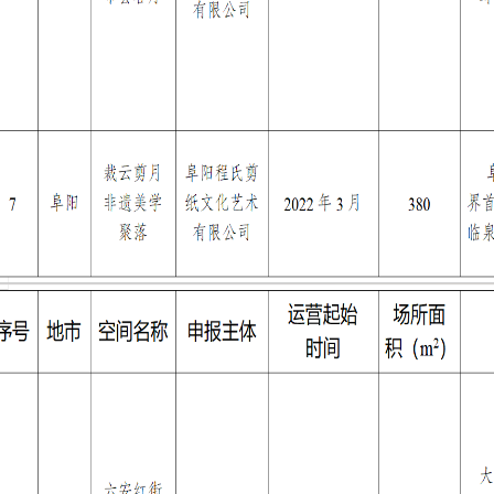
网站
[
关闭
][
打印
]
代 理 商
|
协 作 网
|
给我写信
|
联系我们
00.COM
All Rights Reserved
皖ICP备14000866号
0302000488号