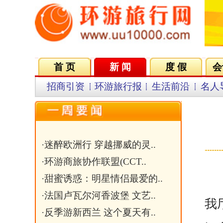
首 页
新 闻
度 假
会议会展
集团VIP
目
招商引资
环游旅行报
生活前沿
名人导航
名企在线
同行中心
安徽省
·
迷醉欧洲行 穿越挪威的灵..
·
环游商旅协作联盟(CCT..
根据《安徽省非遗特色
·
甜蜜诱惑：明星情侣最爱的..
·
法国卢瓦尔河香波堡 文艺..
我厅在全省启动“安徽省
·
反季游新西兰 这个夏天有..
评审和会议审定，拟确定
·
外媒评选的美国七大奇迹
·
巴哈马 浪漫七夕的那一抹..
美学消费空间案例（见附
·
俱乐部成立仪式筹备中
公示期：2025年11月7
关键字：
如有异议，请在公示
文章标题：