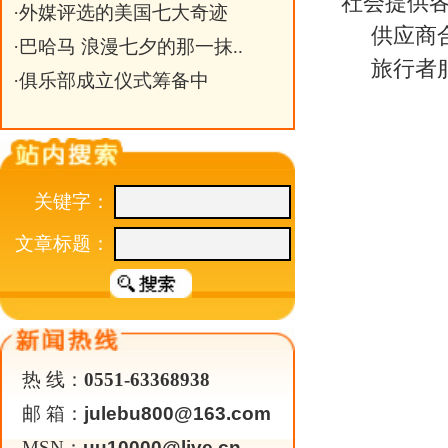
热 线：
0551-63368938
邮 箱：
julebu800@163.com
MSN：
uu10000@live.cn
关于我们
|
英才行动
|
广告服务
|
法律声明
|
代 理 商
Copyright 2026 ©
WWW.UU10000.COM
版权所有：环游旅行网
皖ICP备1
皖公网安备 3401030200