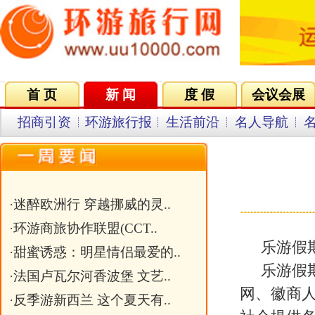
首 页
新 闻
度 假
会议会展
集团VIP
目的地
招商引资
环游旅行报
生活前沿
名人导航
名企在线
同行中心
会员中
乐游假期—安徽
发布日期
·
迷醉欧洲行 穿越挪威的灵..
·
环游商旅协作联盟(CCT..
乐游假期—安徽独家人文生态度假
·
甜蜜诱惑：明星情侣最爱的..
乐游假期是由环游旅行网联合合肥
·
法国卢瓦尔河香波堡 文艺..
网、徽商人才网、淘屏传媒等单位联
·
反季游新西兰 这个夏天有..
社会提供各类商旅管理、文化观光、
·
外媒评选的美国七大奇迹
供应商合作热线：0551-63368938
·
巴哈马 浪漫七夕的那一抹..
旅行者服务热线：0551-63368948
·
俱乐部成立仪式筹备中
关键字：
文章标题：