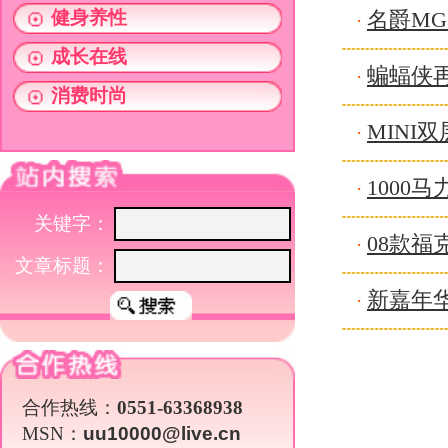
文章标题：
新嘉年华“定妆照” 新车
·
合作热线：
0551-63368938
MSN：
uu10000@live.cn
关于我们
|
英才行动
|
广告服务
|
法律声明
|
代 理 商
Copyright 2026 ©
WWW.UU10000.COM
版权所有：环游旅行网
皖ICP备1
皖公网安备 3401030200