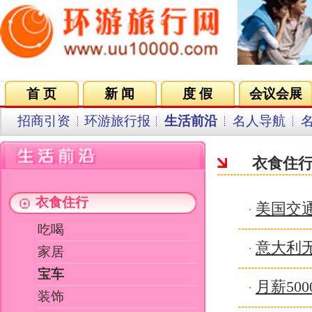
首 页
新 闻
度 假
会议会展
集团VIP
目的地
招商引资
环游旅行报
生活前沿
名人导航
名企在线
同行中心
会员中
衣食住行
衣食住行
美国交通部称未发现丰田存在新
·
吃喝
意大利无人驾驶电动车驶向上海
·
家居
宝车
月薪5000元 职场白领“杜拉拉”购
·
装饰
健身养性
名爵MG 3SW做工质量评价 图片
·
成长在线
蝙蝠侠再登大屏幕 新座驾超级摩
·
消费时尚
MINI双层巴士 蝙蝠侠的新座驾
·
1000马力的劳斯莱斯 大嘴版206
·
关键字：
08款福克斯9月上市 老款最高降1.
·