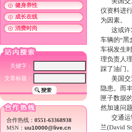
文章标题：
美国交通部官员表示，数据未曾
隐患。而丰田也在早前表示，突然加
匣子数据的真实性曾引起了汽车专家
然加速问题进行分析是现今存在的唯
交通运输部部长雷·拉胡得(Ray 
合作热线：
0551-63368938
兰(David Strickland)在
MSN：
uu10000@live.cn
绪。但美国国家公路交通安全管理局以及国家科学
调查仍在进行之中，但要真正找出谜
仍在对丰田汽车进行调查，以探知是
统计数据显示，自去年秋，丰田已
中大多数都与汽车的突然加速有关。
局支付1640万美元的巨额罚款。
不仅如此，丰田当前还面临数百
软件故障是导致汽车突然加速的罪魁
据进行研究。但在一份声明中，丰田
些车辆的电子刹车控制系统并不是导
关于我们
|
英才行动
|
广告服务
|
法律声明
|
代 理 商
Copyright 2026 ©
WWW.UU10000.COM
版权所有：环游旅行网
皖ICP备1