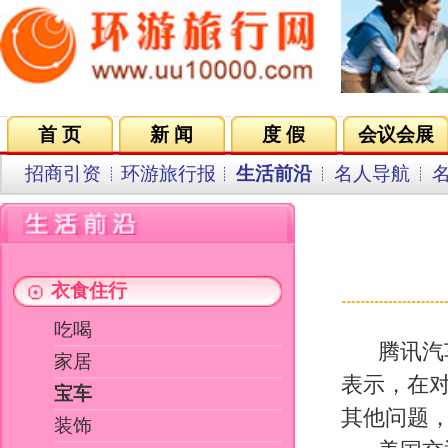
首 页
新 闻
度 假
会议会展
集团VIP
目的地
招商引资
环游旅行报
生活前沿
名人导航
名企在线
同行中心
会员中
美国交通部
作者：123 来源：腾讯
衣食住行
吃喝
腾讯汽车讯 北京时间8月12日
家居
表示，在对
丰田
突然加速汽车上的黑
宝车
其他问题，也未发现电子刹车控制系
装饰
美国交通部在提交给国会的报告
健身养性
仪资料进行检查后发现，电子油门控
成长在线
为因素。
消费时尚
这或许对丰田汽车来讲是一个期
车辆的“黑盒子”的调查中，有35
车祸发生时并未及时使用刹车制动装
理负责人理查德·博艾德对此现象的
关键字：
踩了油门。