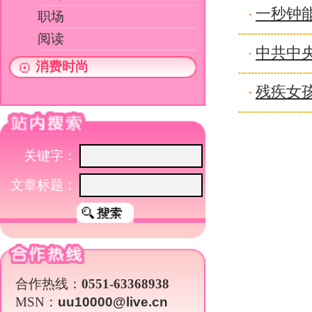
文章标题：
合作热线：
0551-63368938
MSN：
uu10000@live.cn
关于我们
|
英才行动
|
广告服务
|
法律声明
|
代 理 商
Copyright 2026 ©
WWW.UU10000.COM
版权所有：环游旅行网
皖ICP备1
皖公网安备 3401030200