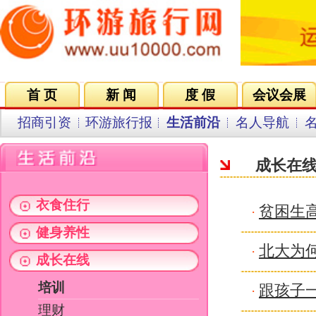
首 页
新 闻
度 假
会议会展
集团VIP
目的地
招商引资
环游旅行报
生活前沿
名人导航
名企在线
同行中心
会员中
成长在线
衣食住行
贫困生高分考入哈工大 十二年仅
·
健身养性
北大为何可逆教育公平“大局”大
·
成长在线
培训
跟孩子一起学习情绪管理
·
理财
一秒钟能识生字两小时能读3000
·
职场
阅读
中共中央、国务院任命柯炳生为
·
消费时尚
残疾女孩趴着读书12年
·
关键字：