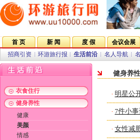
首 页
新 闻
度 假
会议会展
集团VIP
目的地
招商引资
环游旅行报
生活前沿
名人导航
名企在线
同行中心
会员中
健身养性
衣食住行
明星公开夏日毛孔隐形秘笈
·
健身养性
7件小事让皮肤越变越好图
·
健康
美颜
女性减肥要避免这些运动图
·
情感
两性
晚睡美女救肤美肤绝招(图)
·
成长在线
四招让你的年龄变成秘密图
·
消费时尚
阻止难看"辐射斑"六招(图)
·
关键字：