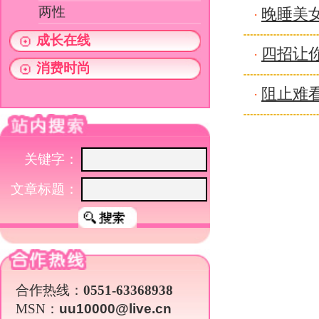
文章标题：
合作热线：
0551-63368938
MSN：
uu10000@live.cn
关于我们
|
英才行动
|
广告服务
|
法律声明
|
代 理 商
Copyright 2026 ©
WWW.UU10000.COM
版权所有：环游旅行网
皖ICP备1
皖公网安备 3401030200