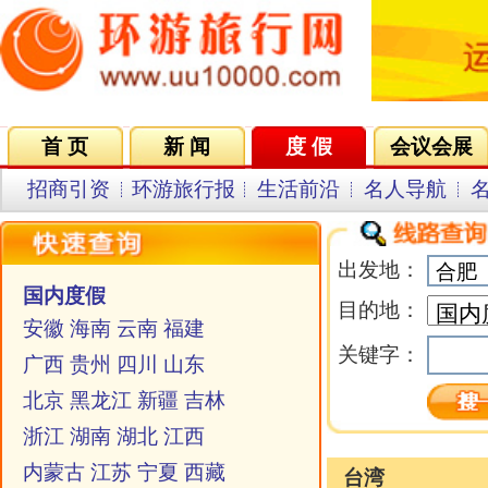
首 页
新 闻
度 假
会议会展
集团VIP
目的地
招商引资
环游旅行报
生活前沿
名人导航
名企在线
同行中心
会员中
出发地：
国内度假
目的地：
安徽
海南
云南
福建
关键字：
广西
贵州
四川
山东
北京
黑龙江
新疆
吉林
浙江
湖南
湖北
江西
内蒙古
江苏
宁夏
西藏
台湾
甘肃
陕西
山西
重庆
名称
河南
河北
广东
上海
·
【直飞台北-东航】台湾新玩法纯玩八日游(周
香港
澳门
台湾
太湖
三、五、日)
·
【直飞台北--复兴】台湾环岛纯玩八日游（周
海外度假
三）
美洲
马来西亚
泰国
越柬菲
·
【直飞台北-远东】台湾环岛纯玩八天假期（
印尼
欧洲
澳新
日本
四、六）