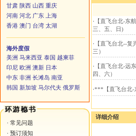
中东
非洲
长滩岛
南亚
韩国
新加坡
马尔代夫
俄罗斯
·
***【直飞台北-东航】台湾新玩法尊贵环岛八
详细介绍
·
常见问题
·
预订须知
·
信息安全措施
热 线：
0551-63368938
邮 箱：
julebu800@163.com
MSN：
uu10000@live.cn