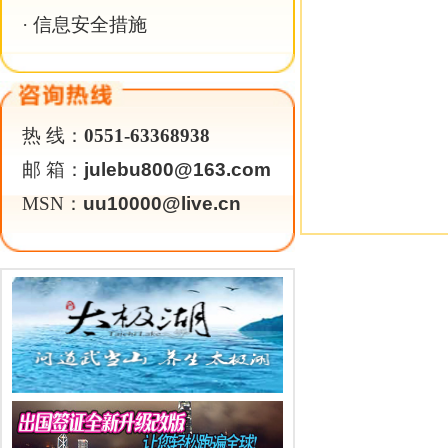
关于我们
|
英才行动
|
广告服务
|
法律声明
|
代 理 商
Copyright 2026 ©
WWW.UU10000.COM
版权所有：环游旅行网
皖ICP备1
皖公网安备 3401030200