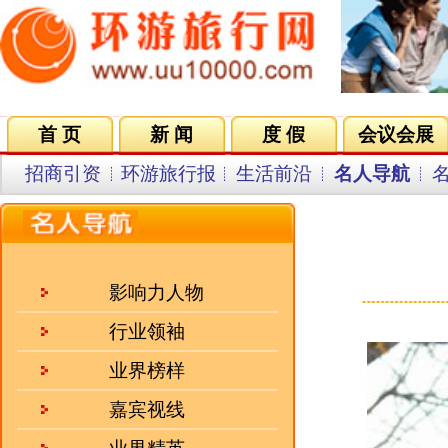
首 页
新 闻
度 假
会议会展
集团VIP
目的地
招商引资
环游旅行报
生活前沿
名人导航
名企在线
同行中心
会员中
周笔畅:3年2
来源：新浪娱乐 
影响力人物
行业领袖
业界榜样
嘉宾视线
业界精英
会员风采
人气三强
·
前国务院副总理回良玉：经..
·
文化是旅游的灵魂 凯撒旅..