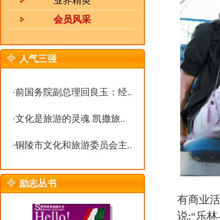
·
铜陵市文化和旅游委员会主..
励志丛书
有商业活动，缘由是
周笔畅
不打算
说:“乐林与
周笔畅
合作了两年，期
看得见，她发了几张专辑，美国也
完美的，乐林也一样。”
无人敢签“甩约周”
既然不续约，那周笔畅是否已有
听歌
blog
)
、
尚雯婕
(
听歌
bl
糊其词，此次华谊态度明确，负责
方式与华谊的要求相悖。”大公司
小姐认为，“发生合约纠纷，不能
就算有机会也不会签
周笔畅
，理由
热 线：
0551-63368938
称，“她(周笔畅)也称得上是个行业
邮 箱：
julebu800@163.com
笔迷力挺偶像
MSN：
uu10000@live.cn
不过，与行业内一些人士相比，
为。很多“笔迷”认为，笔笔现在
自己喜欢的音乐，“这样的笔笔反而
个很真性情的人，不管她和现在的