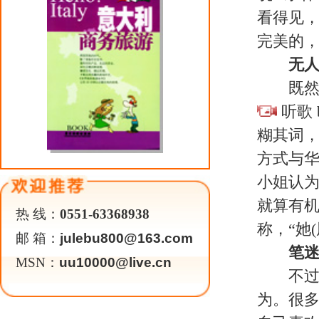
这样支持她。 JZB/文
关于我们
|
英才行动
|
广告服务
|
法律声明
|
代 理 商
Copyright 2026 ©
WWW.UU10000.COM
版权所有：环游旅行网
皖ICP备1
皖公网安备 3401030200