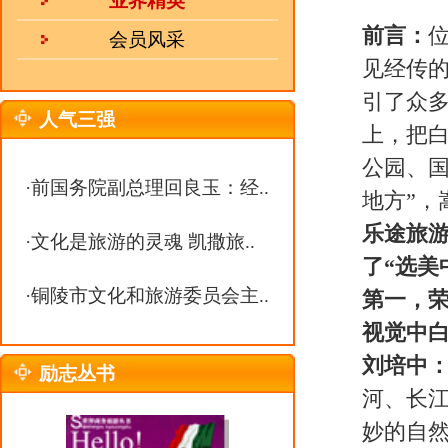
了“选美中国”活动。白云山击败
·
铜陵市文化和旅游委员会主..
第一，荣膺“中国最美的地方”称
视觉中白云山究竟美在何处？
刘培中：
嵩县是河南生态旅游大县
励志丛书
河、长江三大流域，地处亚热带向
妙的自然风光。白云山美在山、美
峰玉皇顶，有九龙飞瀑戏彩虹的世
拔最高、规模最大的森林氧吧，有
过26℃，是中原地区最佳避暑胜
华社社长穆青感叹：“白云天下秀
说这是对白云山的最好评价。
乐途旅游：刘书记，外界很多人把
年里把白云山打造成中国最美的地
刘培中：
旅游业是一项辐射带动功
业，生态资源是我们嵩县的最大优
热 线：
0551-63368938
始，三年来，我们强力实施旅游强
邮 箱：
julebu800@163.com
源，以基础设施创精品，以文化内
MSN：
uu10000@live.cn
行”和“旅游开发与环境保护并重
实施了上山道路、景区步道、水系
统、文化工程等10大类130多项
改建大会战。参战干群喝冰水、啃