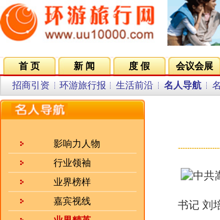
首 页
新 闻
度 假
会议会展
集团VIP
目的地
招商引资
环游旅行报
生活前沿
名人导航
名企在线
同行中心
会员中
刘
来源：乐途旅游 
影响力人物
行业领袖
业界榜样
嘉宾视线
书记 刘培中
业界精英
前言：
位于九朝古都洛阳南60公
会员风采
见经传的国家级贫困县，因拥有峻
引了众多中外游客的目光。近年来
人气三强
上，把白云山打造成了全国一流的
公园、国家4A级景区，尤其是20
·
前国务院副总理回良玉：经..
地方”，嵩县正在成为河南乃至全
乐途旅游：刘书记，您好！在200
·
文化是旅游的灵魂 凯撒旅..