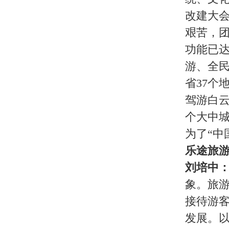
产业链条，让白云山成为中国乃至
成旅游经济强县，让旅游业成为嵩
讲，嵩县要加快脱贫致富，要强力推
玉在白云山听取了对白云山开发整
定，并决定把伏牛山区作为河南省
关于我们
|
英才行动
|
广告服务
|
法律声明
|
代 理 商
Copyright 2026 ©
WWW.UU10000.COM
版权所有：环游旅行网
皖ICP备1
皖公网安备 3401030200