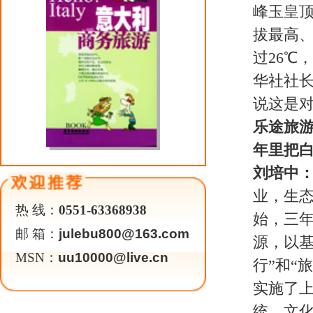
艰苦，团结协作，高效运转，力创
功能已达到全国一流景区的标准和
游、全民搞促销”，由县四大班子
省37个地市开展大规模宣传促销，
驾游白云山”等大型宣传推介活动，
个大中城市。高品位的旅游资源、
为了“中国最美的地方”。
乐途旅游：请问旅游业给嵩县带来
刘培中：
抓旅游就是抓经济，抓旅
象。旅游业的发展给嵩县带来了深
接待游客293万人次，门票收入46
发展。以餐饮、交通、住宿、购物
人，综合效益突破5亿元。三是打
的开放意识，吸引了大批招商引资
相继落户我县。通过旅游带动，增
十快县。旅游业在新农村建设和小
乐途旅游：据了解，最近河南省政
横”大旅游交通网。白云山作为龙
刘培中：
现在的白云山“水在空中
国内重要旅游目的地。今后，我们
步完善基础设施，强力宣传促销，