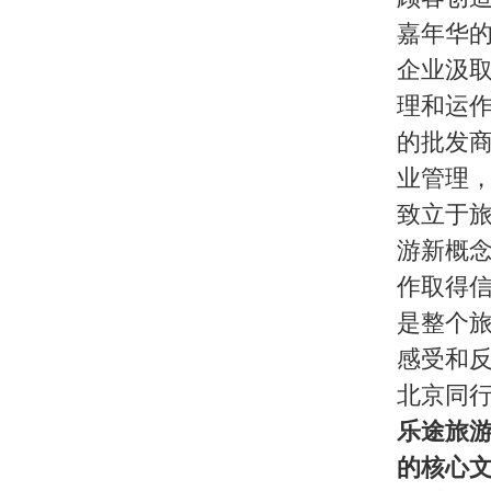
乐途旅游：嘉年华不但被誉为华东
的业绩，请您谈一谈企业未来的发
徐威：
做事胸有成竹的我，自信十
是自傲。做事情之前，要充分利用
放在手心，做好充分的准备，自然
望自己的梦想能够实现，其实梦想
有多大，成功的希望就有多大。
现代企业经营企业三步曲是这样描
间研究别人的公司，三分之一时间
才是现代企业经营之道！”
前面我说过，因为对国家有信心，
年乃至二十年，我们要把企业塑造
多人都喊着“狼来了”，好像外资
再先进的企业进入到中国市场，都
是先进的企业管理，在对本国历史
我们期待与他们在同一市场上竞争
关于我们
|
英才行动
|
广告服务
|
法律声明
|
代 理 商
Copyright 2026 ©
WWW.UU10000.COM
版权所有：环游旅行网
皖ICP备1