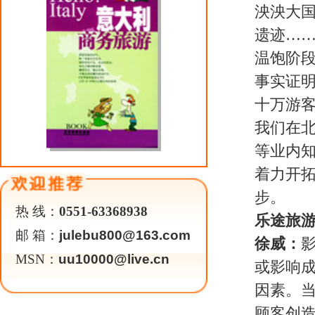
企业汲取完善的管理模式，如麦当
理和运作降低了成本。二、突破企
的批发商概念，加强企业高击打能
业管理，以社会人脉关系代替社会
致立于旅游线路的深度开发，让体
游新概念，提供新体验，从而深挖
作取得信誉。旅游市场的不规范运
是整个旅行社行业的声誉。而规范
感受和反馈。规范运作还会为企业
北京同行业中的信誉就为我们带来
乐途旅游：从成功的企业借鉴经验
的核心文化是什么？
徐威：
最重要的是，人要有一颗感
报。这说起来简单，做起来难，人
遍布。一帆风顺、平步青云只不过
要知道，欲征服世界，先要征服自
地虽宽莫如心宽，心宽就会有梦想
的心。我们要怀有一颗感恩的心来
能。人生在世，不可能一帆风顺，
理。感恩，使我们在失败时看到差
难的勇气，进而获取前进的动力。