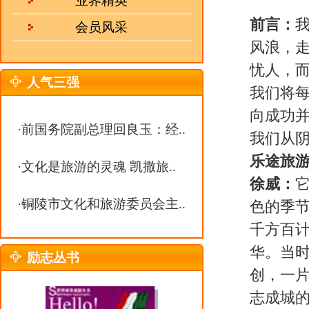
徐威：
它的前身只是某一旅行社下
·
铜陵市文化和旅游委员会主..
色的季节。这时有很多门市纷纭转
千方百计筹集了资金第一批杀回旅
华。当时很多人都说我徐威是把钱
励志丛书
创，一片萧条，而我哪里来的信心
志成城的气势让我看到了战胜“非
泱泱大国，纵横九百六十万平方公
遗迹……就是干几辈子旅游你也干
温饱阶段奔向小康富裕的日子，对
事实证明我所有的信心都变成了丰
十万游客提供了优质的旅游服务。
我们在北京旗下的专业线路有：华
等业内知名品牌。公司于06年底
着力开拓远东、北欧、南美等各具
步。
热 线：
0551-63368938
乐途旅游：面对旅游行业的激烈竞
邮 箱：
julebu800@163.com
徐威：
影响旅行社业竞争力的直接
MSN：
uu10000@live.cn
或影响成本和产品差异性的因素又
因素。当旅行社已经难以从旅行社
顾客创造价值和赢得有价值的顾客
嘉年华的优势在于：一、成功模式