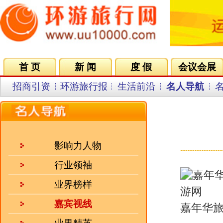
首 页
新 闻
度 假
会议会展
集团VIP
目的地
招商引资
环游旅行报
生活前沿
名人导航
名企在线
同行中心
会员中
徐威：
来源：乐途旅游 
影响力人物
行业领袖
业界榜样
嘉宾视线
嘉年华旅行社有限公司董事长 徐 
业界精英
前言：
我是普通老百姓中的一员，
会员风采
风浪，走过了风雨，迎来了阳光。
忧人，而是要充分利用现有的条件
人气三强
我们将每天都视作是晴天。有了这
向成功并不难。我们企业的发展之
·
前国务院副总理回良玉：经..
我们从阴天走向晴天，我们看到的
乐途旅游：请徐董事长简单介绍一
·
文化是旅游的灵魂 凯撒旅..