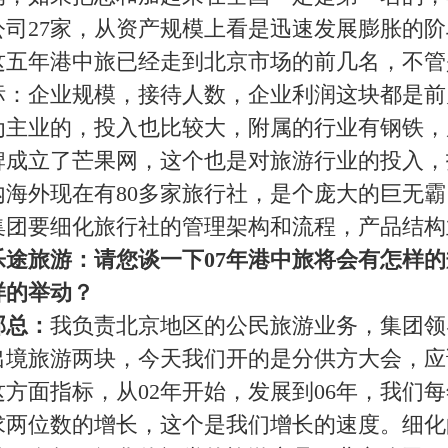
然推广宣传的配置，所有都要围绕休闲展开，我们要把北京港
闲旅游专家。现在很多旅行社都自称是某某出行专家，还是现
家，当然我们现在也不敢自称专家，我们港中旅会向这方面努
做为噱头来吹捧自己。把休闲的目标慢慢植入消费者心理，并
浏览形势和游览观念上面有变化，达到真正的休闲概念。观光
，国内游客不可能和国外游客一样坐在海边看一天书，还是要
个要有过渡，从产品的选择，内容的安排要体现休闲的内容。
面工作。
旅游市场竞争非常激烈。有那么多的旅行社和旅游公司，那港
在哪些方面？您公司的优势又在哪里？
说到核心竞争力还是市场的定位，定位细化的还是产品，刚才
竞争力，核心竞争力在一定程度上要有优于别人的资源，并且
个才是核心竞争力，相对于别的行业，旅行社更强调的是产
简单层面上强调人无我有，人有我新，细化的东西，打造与别
面就是人员的素质管理，都是核心竞争力的环节。最忌讳的就
完完全全的同质化，造成了价格恶性竞争，低于成本的缩水销
社之间的资源是不一样的。从业人员是急功近利的群体，不培
利可言，强调核心竞争力，有别人所没有的资源，最简单的核
经融入了我们生活的方方面面，请您谈一下港中旅在互联网方