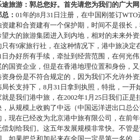
拿到执照，特批，一开始就拥有入境旅游出境旅游，北京第10
2年1月25日我们正是挂牌成立，5年来我们港中旅发展的很
中国远洋进出口总公司）的旅行社，用“真金白银”买下来
中旅有限公司，在前年年底，整个招商局国际旅行社有限公司
规模非常快。不管是营业规模，从接 待人数，创造的营业利
国一定是第一名的，我们在全国有30家公司，加上招商的分
看是迅速发展膨胀的阶段。
京市场的前几名，不管是入境人数还是出境人数，还有硬指
，企业利润这块都是前几名。从集团来讲，港中旅还是以旅游
，附属的行业有钢铁，房地产，物流等。去年三月我们正式挂
是对旅游行业的投入，投入了几亿港币来打造网络旅行社，海
社，是个庞大的巨无霸，做大不是目的，一定要做强。下一步
架构和流程，产品结构业务结构。
年港中旅将会有怎样的规划？在新旅游产品的开发上又会有怎
公民旅游业务，集团领导统筹规划。公民旅游包括国内旅游和
的是分供方大会，应该说07年加大公民旅游投入力度和加强
发展到06年，我们每年都是2位数的增长，07年我们仍然要
我们增长的速度。细化的说，从组团人数，营业收入相辅相
旅游产品，北京公司，北京港中旅主打休闲概念，相对于北京
向观光和休闲相结合过渡，所以在这个方针下，所有得出团计