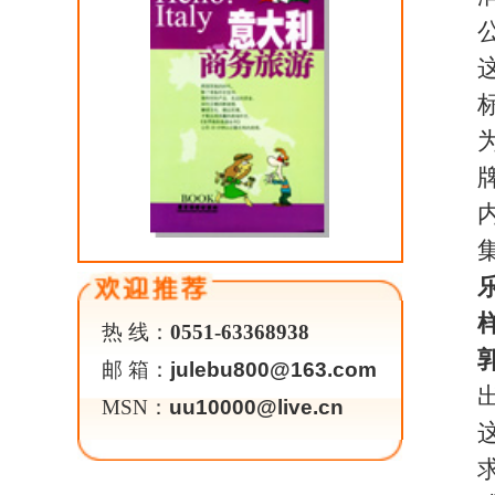
划，所有人员的配置，当
中旅打造成真真正正的休
在旅游界还没有公认的专
力，是我们的目标，不是
不是一蹴而就的。休闲的
过渡到观光加休闲的概念
看景点，要去买东西，这
07年的重点就是强化这方
乐途旅游：如今，国内外
中旅的核心竞争力又表现
郭总：
现在竞争很激烈，
说的休闲正是要打在核心
把资源发挥大最大化，这
品，没有好的产品不行。
人不同的产品，从执行层
是人云亦云，恶性竞争，
售和偷梁换柱现象，旅行
育市场，当然产品没有专
心竞争力。
乐途旅游：互联网目前已
面的建设和规划。