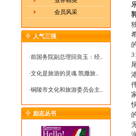
伟局长支持下，8月31日
·
铜陵市文化和旅游委员会主..
家就是我们港中旅，在200
快，从规模上收购了中远（
励志丛书
的，现在已经改为北京港
无偿划给我们。这五年发展
润，如果把总和加起来在全
公司27家，从资产规模上
这五年港中旅已经走到北
标：企业规模，接待人数
为主业的，投入也比较大
牌成立了芒果网，这个也
内海外现在有80多家旅行
集团要细化旅行社的管理
乐途旅游：请您谈一下07
样的举动？
热 线：
0551-63368938
郭总：
我负责北京地区的
邮 箱：
julebu800@163.com
出境旅游两块，今天我们开
MSN：
uu10000@live.cn
这方面指标，从02年开始，
求两位数的增长，这个是
成，今年要细化休闲类的
的市场，从传统的观光型