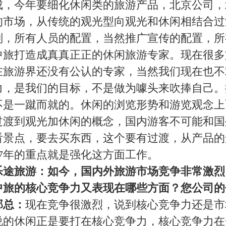
联网站建设，源于我们有远见卓识的领导，投入巨大的资金，
体现行业对网络的重视，另外外来发展方向，拥有地面和网上
的。很多网上提供的产品，和地面旅行社相呼应。从E龙、
旅的基础和实力，可能线上发展的很快，有信心赶上E龙和
面支持，和资源支持，有自己的酒店和旅行社做支撑。互联网
发展方向，发展休闲产品服务于互联网。网民更多地采用自由
网上输送更多实用的，成本低廉的线路，增加竞争力。
的主题是共铸旅游交易新平台，您对此怎么看？
。所谓整合是从资产的联合，还有资源互补的整合。我们这次
有产品的整合。在交通便利的城市，港口和周边集中，拿到更
主要还是通过资源打造平台，产品构造平台。
行和我们广大的网友说一句话。
我们的重要合作伙伴，每次都借助新浪向网民提供好的产品，
，也希望网民都能网上找到自己合适的线路和服务。
[
关闭
][
打印
]
代 理 商
|
协 作 网
|
给我写信
|
联系我们
00.COM
All Rights Reserved
皖ICP备14000866号
0302000488号