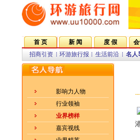
首 页
新 闻
度 假
会议会展
集团VIP
目
招商引资
环游旅行报
生活前沿
名人导航
名企在线
同行中心
来源：
影响力人物
行业领袖
业界榜样
港中旅公民旅游总部总经理
嘉宾视线
业界精英
乐途旅游：郭总您好。首
会员风采
郭总：
01年的8月31日
独资建和合资建有一个保护
希望大的旅游集团进入到
人气三强
的只有9家旅行社，在这种
31日办好所有手续，牵扯
·
前国务院副总理回良玉：经..
尾的国资企业，但是在香
·
文化是旅游的灵魂 凯撒旅..
港资身份是不符合规定的