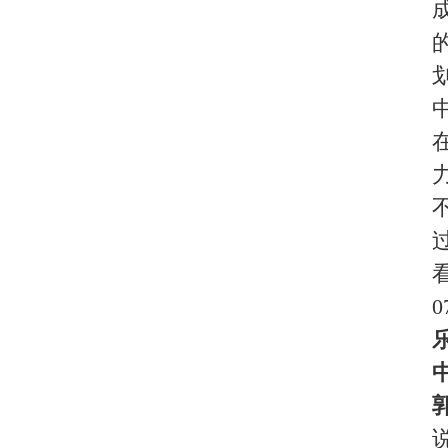
郭总：
从集团来讲，对互
包括的人力建造芒果网，
做配合，应该说是天衣无缝
携程来说，都没有我们港中
携程，我们有强有力的地
方便快捷低成本，是好的
游行类产品，希望未来在
乐途旅游：我们这次活动
郭总：
这次与会有90多家
是从资源上整合互补，还
好的采购成本。这个平台
乐途旅游：最后请您对同
郭总：
新浪网旅游频道是
希望新浪乐途网越办越好
关于我们
|
英才行动
|
广告服务
|
法律声明
|
Copyright 2026 ©
WWW.UU100
版权所有：环游旅行网
皖公网安备 3401