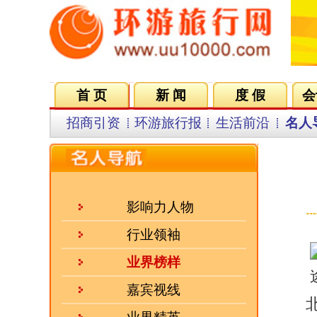
首 页
新 闻
度 假
会议会展
集团VIP
目
招商引资
环游旅行报
生活前沿
名人导航
名企在线
同行中心
安
来源：
影响力人物
行业领袖
业界榜样
嘉宾视线
北京龙熙温泉度假酒店安
业界精英
会员风采
新浪乐途旅游：安总您好
假酒店陆续在新浪乐途旅
关注龙熙温泉度假酒店的
人气三强
安总：
2004年10月1
豪华别墅区为背景，位于占地
·
前国务院副总理回良玉：经..
平米的阳光海岸温泉水世界
·
文化是旅游的灵魂 凯撒旅..
式进入度假酒店市场，在