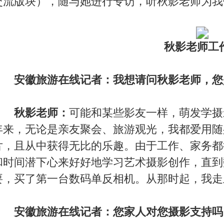
旅游观光，我都爱用随身携带的相机，留下几张珍贵的纪念照
趣。由于工作、家务都很忙碌的缘故，有好些年一直没有机会
习艺术摄影创作，直到数码相机问世，也是因为工作上的需
相机。从那时起，我走上了艺术摄影创作之路。
家人对您摄影支持吗？
很喜欢摄影。在家里经常会有这样的场景出现：我将经过PS
电脑屏幕上，与家人一起欣赏，他们也会给这些摄影习作提出
生总是我艺术摄影创作的第一个读者。
老师，您在摄影中最喜欢的是风光摄影还是人文纪实？
对于摄影者的体力和经济都有一定要求，与此相比静物小品却
文纪实却是我比较喜欢的。当摄影师在捕捉影像的时候，人的
的，也是独一无二的。当然，摄影中的抓拍则是对摄影人掌握
，我想这也是它的魅力所在！
老师，请问您拍了这么多的精彩的照片，也走过这么多的
您难以忘怀的？