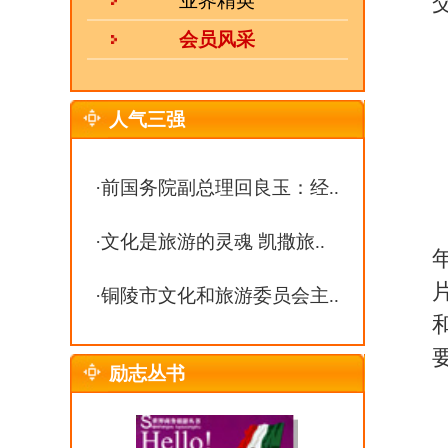
年来，无论是亲友聚会、
片，且从中获得无比的乐
·
铜陵市文化和旅游委员会主..
和时间潜下心来好好地学
要，买了第一台数码单反
励志丛书
安徽旅游在线记者：您
秋影老师：
我的家人都
处理过的摄影图片打开在
进一步改进意见。我的先
安徽旅游在线记者：秋影
秋影老师：
风光摄影
有其独到之处，然而，人
热 线：
0551-63368938
表情和环境都是瞬间发生
邮 箱：
julebu800@163.com
更多的技能有一定的要求
MSN：
uu10000@live.cn
安徽旅游在线记者：秋影
地方。有没有什么地方是