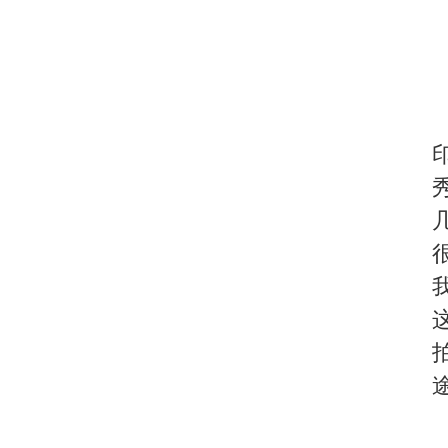
了树上。那一刻，小鸟在
刻，我为之感动！不假思
当时手头仅有相机是佳能400
间：/140/。
安徽旅游在线记者：请
秋影老师：说起摄影心得
当然，如自己历尽千辛万
愿！
小编手记
：非常感谢
师谦和的态度给小编留下
述了自己的摄影路程的同
关于我们
|
英才行动
|
广告服务
|
法律声明
|
Copyright 2026 ©
WWW.UU100
版权所有：环游旅行网
皖公网安备 3401