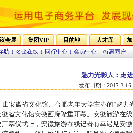
会员登录
免费注册
的地
人才库
加盟合作
营销策划
环游联盟
会员中心
特惠商户
客服中心
魅力光影人：走进秋影女士
发布日期：2017-3-16 浏览：5492
学主办的"魅力光影"摄影展于2012年4月19日上午9时在
重开幕。安徽旅游在线网受邀出席此次摄影展开幕仪式。在此
在线记者有幸遇见安徽省摄影家网站秋影版主（摄影函授学员
专访，听秋影老师为我们谈谈她的摄影心路历程。
秋影老师工作照
请问秋影老师，您是什么时候开始学习摄影的？
些影友一样，萌发学摄影的念头，源于我喜欢拍纪念照片，多