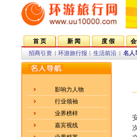
首 页
新 闻
度 假
会议会展
集团VIP
目
招商引资
环游旅行报
生活前沿
名人导航
名企在线
同行中心
影响力人物
行业领袖
由安徽省文化馆、合肥老年大
业界榜样
安徽省文化馆安徽画廊隆
嘉宾视线
次开幕仪式上，安徽旅游
业界精英
交流版块），随与她进行
会员风采
人气三强
安徽旅游在线记者：我想
·
前国务院副总理回良玉：经..
秋影老师：
可能和某
·
文化是旅游的灵魂 凯撒旅..