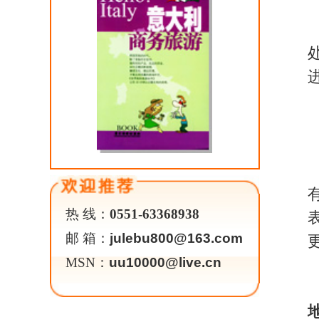
秋影老师：
我没有拍
一次，随省摄影家协会函
印象颇深，不是因为危险，
秀才”的宝地，如今，年长
几个小时的路程，每天只有
很少去得了县城。记得那
我说：“阿姨，您能给我和
这也许便是她今天最想实现
拍了不少的照片，并细心
途中遇此相同之事，我便
对【呵护】的创作过程的
这是一幅真实地纪实抓拍画
家协会主办的“百名摄影家
小鸟不知何故跌落在怪潭
也无法支撑身体，更别提
员，一位充满爱心的女士