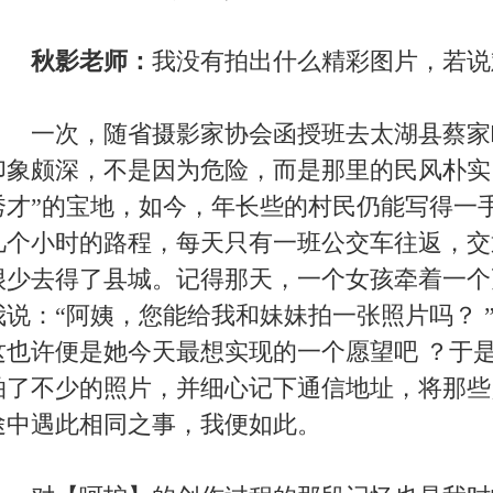
她温暖双手的呵护中奋力鸣叫，似乎在感谢她的相救！那一
索的举起相机，抓拍下这幅人与自然界（动物）和谐的画面。
D， 镜头18-55； 曝光程序：光圈优先；F/11； 曝光时
问老师您有什么摄影心得吗？
却很浅薄：希望在摄影创作过程中不断陶冶自己的情操；
苦得来的创作之物尚能感动他人，那将是我最大的快乐与心
秋影老师接受了安徽旅游在线记者的采访。在采访过程中，老
了很深的印象。整个访谈过程进行的非常顺利，秋影老师在讲
时，也与我们分享了她的摄影经验，使小编受益匪浅。
[
关闭
][
打印
]
代 理 商
|
协 作 网
|
给我写信
|
联系我们
00.COM
All Rights Reserved
皖ICP备14000866号
0302000488号