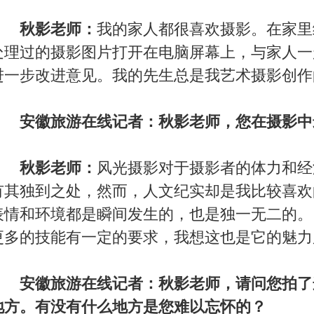
出什么精彩图片，若说难以忘怀的事情确有过一两次。
授班去太湖县蔡家畈进行摄影创作采风。那地方留给我的
而是那里的民风朴实；听说那里曾是“十里一状元，三里一
些的村民仍能写得一手好书法。但是，蔡家畈村离县城有好
一班公交车往返，交通十分不便。 年岁大的村民们和孩子们
天，一个女孩牵着一个更小的女孩走到我面前，她羞红着脸对
妹妹拍一张照片吗？ ”，我想，在离城市如此之远的山村里，
的一个愿望吧 ？于是，我给两个小姐妹还有那些淳朴的村民
记下通信地址，将那些照片扩洗好寄了回去。以后凡摄影采风
如此。
那段记忆也是我时常浮现脑海的片段。
呵护（秋影/摄）
面。2010年5月16日，我和同伴臧女士参加安徽省摄影
走进石台”摄影大赛。在怪潭景区的水边，看见一只刚出生的
水里的，只见它试图站立，折腾了几次，可它稚嫩的双腿怎么
它如何的展翅高飞。见状，我的同伴（臧女士）也是省摄协会
收起了相机，伸出双手，轻轻地从河里捧起了小鸟，将它送上