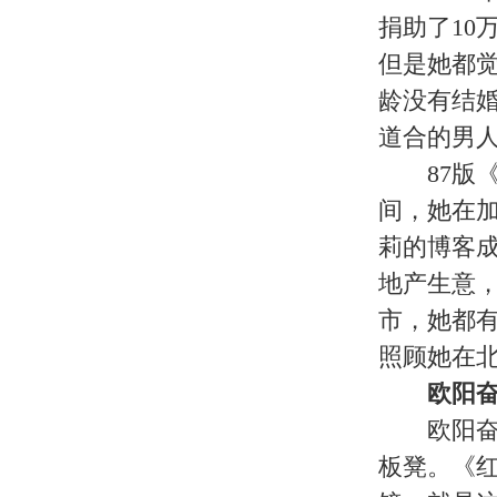
袁玫：果敢执著的女强人
87版《红楼梦》拍摄时，袁玫是安
展，袁玫想留在北京，然而事与愿违
离开北京的那段时间，袁玫经常自
妹们聚会，她都特别感伤，她说：“
感觉，她们很多人留在北京，我却散
乡，我想到彼此在各方漂泊的不易，
离开北京的袁玫，最后选择了广州
机会。”但在打拼几年后，袁玫发现
在南方就没有那么受关注，而且我的
虽然有不少剧组找到我，也都是‘袭
姐》、《情满珠江》虽然反响不小，
和好的角色，都要到北方去找‘名角
路，却发现很难找到好剧本。尤其到
会越来越少，很多南方演员都选择去
袁玫有了深深的危机感，“我觉得
戏，但随着女演员的年龄增大，我发现
年至今我再也没有演过戏。我一直想
今自己已错过了女演员的黄金季节，
酷。我现在的先生也是同行，他经常
因为那个时代剧组、电视台都不懂得