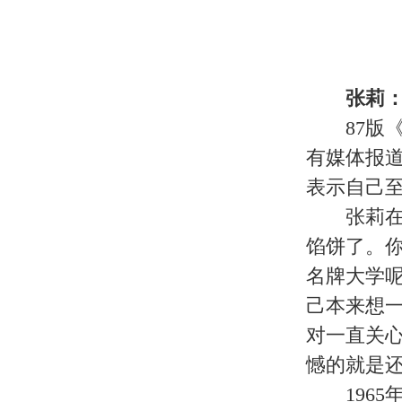
邓婕：恩爱夫妻依旧活跃
事实上，当年《红楼梦》的演员中
她和丈夫张国立两人，夫唱妇随，是
1984年被《红楼梦》剧组选中出
王熙凤成为一代经典，她也由此名满
1988年邓婕在拍电视剧《死水微
城。刚到北京的时候，他们没有门路，
说是张国立、邓婕人生中的艰难岁月
后，渐渐闯出了一点名堂。1994
演乾隆的张国立开始走红荧屏，饰演
1998年以来，他们两个人一口气
始兼任导演，邓婕则当起了制片人，
挥他们在娱乐圈的影响力，更多地组
们的身影。
张国立与邓婕两人至今没有生孩子
子)存在隔膜。关于两人要孩子的事
过：“邓婕跟我说，我们再要个孩子
我们养条狗吧！”当然，众所周知，
的压力，而张默又经常四处漂泊地外
国立与邓婕夫妇领养了一个女童，从
的四口之家。