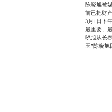
张莉：亿万富婆依旧单身
87版《红楼梦》中薛宝钗的扮演者
有媒体报道称，张莉已与外国富商老
表示自己至今仍未结婚，育有一子的
张莉在博客中写道：“87版《红楼
馅饼了。你不是梦寐以求地希望有个
名牌大学呢’。说完就大笑起来。我说
己本来想一笑了之，但随后又有好友
对一直关心我的网友们说说心里话。
憾的就是还没生过一个孩子，我是真
1965年出生的张莉，今年已经45
捐助了10万元。当时她曾透露，自
但是她都觉得不合适。“很多人以为
龄没有结婚的人很多，她们和我一样
道合的男人。这需要缘分，如果今生
87版《红楼梦》令张莉声名鹊起，
间，她在加拿大参演的电影《浮云》
莉的博客成为与中国影迷保持联系的
地产生意，“她的身家至少上亿美元
市，她都有数千万美元的投资。另外
照顾她在北京的资产，前几年，她在