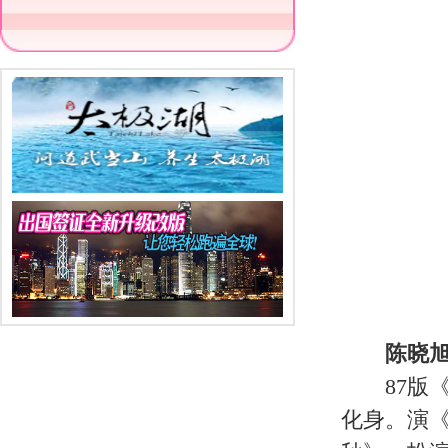
宅门》中饰演白家二爷的毕彦君，正
北京的年轻人摩擦越来越多，最终只
现婚姻危机时，导演王小帅就出现在
任丈夫——北京电影学院摄影系学生
1990年底，郝彤得知长城广告公
地跟着郝彤去与长城公司洽谈，结果
了解别人，但是了解林黛玉。”经过
的4A广告公司。
1999年，陈晓旭偶然在朋友的车
净空法师结缘。
2007年2月23日，陈晓旭在吉
立志弘扬佛法，表示要“做一名多元文
陈晓旭被媒体爆出其是因身患重症才
前已把财产分为三份，一部分交给家
3月1日下午，陈晓旭通过网络就其
最重要、最正确的一步”。在声明中
晓旭从长春飞往深圳，首次被目击病重
玉”陈晓旭因乳腺癌在深圳病逝。“