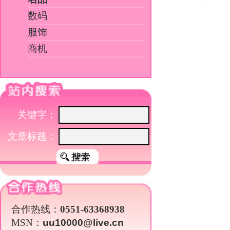
文章标题：
合作热线：
0551-63368938
MSN：
uu10000@live.cn
陈
陈晓旭：两年前羽化西去
87版《红楼梦》让人印象最深的
化身。演《红楼梦》的时候，陈晓旭
秋》，扮演梅表姐，随后便退出了娱
陈晓旭结过两次婚，第一段姻缘开