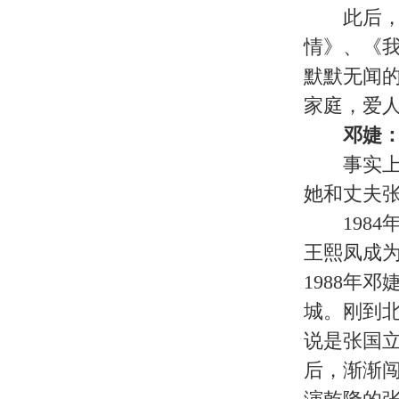
的是礼品方面的生意，偶尔演戏。姬
玉，顺便和“机遇”谐音。姬玉20岁
妈。
东方闻樱：电视剧制片人
探春的扮演者东方闻樱最初进组的
真，当上了制片人。《省委书记》和
王暄：网站编辑
巧儿当然是“金陵十二钗”中年纪
工作与演艺完全没有关系——她目前
孙梦泉：勤恳的演员
饰演李纨的孙梦泉原来就是中国广
戏。
金莉莉：“四朵金花”之一
87版《红楼梦》里有两个迎春。
演经验，开拍《红楼梦》后，她狠命
梦》，去了中戏上学，结果导演只能
并称的“中戏四朵金花”。
新“迎春”牟一是成都汽车公司劳
演看中。她后来在北京做过演员，又
张蕾：移居日本
秦可卿的扮演者张蕾原是国防科工