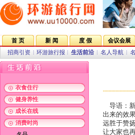
首 页
新 闻
度 假
会议会展
集团VIP
目的地
招商引资
环游旅行报
生活前沿
名人导航
名企在线
同行中心
会员中
87版《红楼梦
发布日期
衣食住行
健身养性
导语：新版《红楼梦》号称投资两
成长在线
出来的效果却不如人意——黛玉太胖
消费时尚
远胜于赞扬，越来越多的人开始怀念
让大家也再次想起了当年的“红楼梦
名品
数码
服饰
商机
关键字：