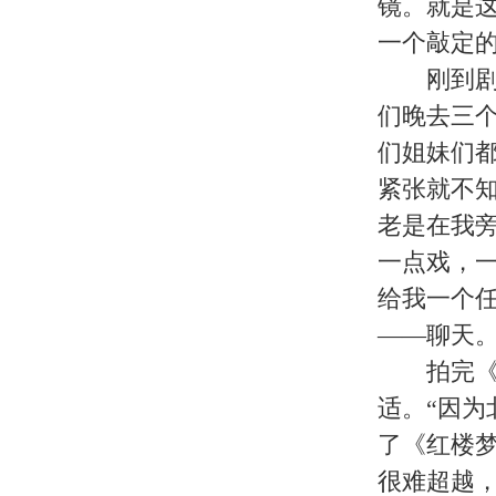
一次偶然的机会，袁玫参加了第二
撼，使她有了自己筹拍一部留学生创
刻，能出演一部作品，圆一次自己的
没有，她说：“没人信任我这个项目
剧本弄好。”为了筹备稿费，袁玫不
创作波折更多，袁玫说：“我自己换了
三年。”就在最后剧本快完成的时候
机，好在她奔波了十几次的立项这时
气。如今袁玫专心当着她的制作人，
郭霄珍：重唱黄梅戏
当年，是因为一本挂历，郭霄珍入
《红楼梦》之后，1988年、198
愿意做“北漂”的她选择回到老家安
母亲看病时邂逅了他。如今他们的女
胡泽红：广告公司老板
胡泽红出身越剧世家，学艺时师从
推荐给了《红楼梦》剧组，成为了“
在拍《红楼梦》时就认识，对方从事
姬玉：单亲妈妈
姬玉原本是北京市皮鞋厂临时工，
后来她去中戏进修，当了演员，同时