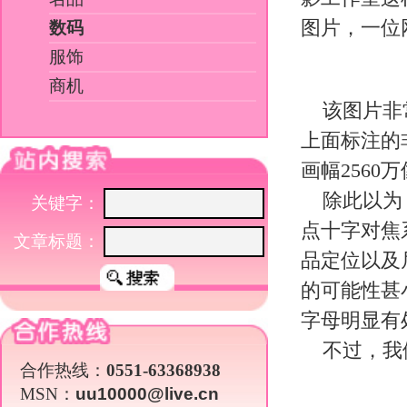
点十字对焦系统。如此看来，它的性
文章标题：
品定位以及尼康与富士的关系来看，
的可能性甚小。至于产品图片，极有可能
字母明显有处理过的痕迹。
不过，我们还是会继续关注这个传
合作热线：
0551-63368938
MSN：
uu10000@live.cn
关于我们
|
英才行动
|
广告服务
|
法律声明
|
代 理 商
Copyright 2026 ©
WWW.UU10000.COM
版权所有：环游旅行网
皖ICP备1
皖公网安备 3401030200