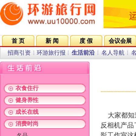
首 页
新 闻
度 假
会议会展
集团VIP
目的地
招商引资
环游旅行报
生活前沿
名人导航
名企在线
同行中心
会员中
这
来源：新华网 发
衣食住行
健身养性
成长在线
大家都知道，富士在2006年发布S5
消费时尚
反相机产品了。虽然它的技术目前已经
影工作室这样的专业领域还是具备了
名品
图片，一位网友发布了一张传闻中可能
数码
服饰
商机
该图片非常清晰，乍眼一看确实会让
上面标注的非常清晰，其中SUPER C
画幅2560万像素，不管是尺寸还是
除此以为，富士S6Pro还具备ISO10
关键字：