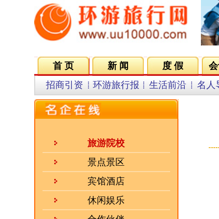
首 页
新 闻
度 假
会议会展
集团VIP
目
招商引资
环游旅行报
生活前沿
名人导航
名企在线
同行中心
旅游院校
景点景区
宾馆酒店
休闲娱乐
合作伙伴
招聘企业
人气三强
·
江西三清山旅游集团有限公..
安徽师范大学是安徽建
·
桂山（华星）大酒店