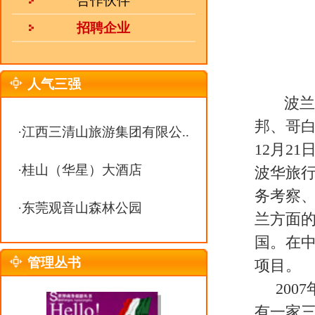
务考察、文艺体育代表团，组织安
·
东莞观音山森林公园
兰方面的有关人员去中国开展各种
国。在中国上海落成的世界上最高
管理丛书
项目。
2007年9月，在波兰华沙正式注册成立
有一家三星级宾馆和四家中餐馆，
程招标、参展等方面的服务，在商
波兰的团体尽心尽力提供优质优价
热 线：
0551-63368938
邮 箱：
julebu800@163.com
MSN：
uu10000@live.cn
关于我们
|
英才行动
|
广告服务
|
法律声明
|
代 理 商