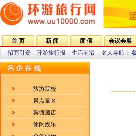
首 页
新 闻
度 假
会议会展
集团VIP
目的地
招商引资
环游旅行报
生活前沿
名人导航
名企在线
同行中心
会员中
来源：人民网 发
旅游院校
景点景区
宾馆酒店
休闲娱乐
合作伙伴
招聘企业
人气三强
波兰地处中欧，地理位置优越
邦、哥白尼、居里夫人、保罗教皇二世
·
江西三清山旅游集团有限公..
12月21日加入申根区，2012年加
·
桂山（华星）大酒店
波华旅行社长期以来作为连接中国