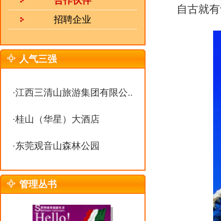
·
东莞观音山森林公园
管理丛书
老君山群峰俊秀，怪石嶙峋，苍
季翠绿可餐，清爽宜人；秋季红叶
登山盘道，路面平整，曲径通幽；
热 线：
0551-63368938
涛汹涌，啸声阵阵，不绝于耳。雨
邮 箱：
julebu800@163.com
眺，醉若天仙。清理整修后的老君
MSN：
uu10000@live.cn
太上老君是中国道教的创始人，传
故老君山留有老君庙、玉皇殿等名
老君仙洞中现有天然溶柱形成的“
青牛、豆腐坊”等道教信物，塑有