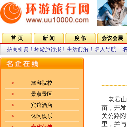
首 页
新 闻
度 假
会议会展
集团VIP
目的地
招商引资
环游旅行报
生活前沿
名人导航
名企在线
同行中心
会员中
来源：人民网 发
旅游院校
景点景区
老君山旅游风景区位于西岳华山之
宾馆酒店
亩，开发区域68平方公里，与陕
关公路附近，距洛南县城47公里；
休闲娱乐
里，并与310国道、312国道、
合作伙伴
自古就有“中华道教祖山”之称。
招聘企业
人气三强
·
江西三清山旅游集团有限公..
·
桂山（华星）大酒店