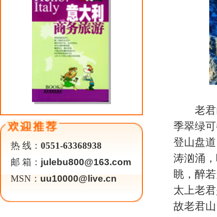
百年来一直为道教信众朝圣之所。
为一体，成为老君山生态旅游开发
（编辑：
关于我们
|
英才行动
|
广告服务
|
法律声明
|
代 理 商
Copyright 2026 ©
WWW.UU10000.COM
版权所有：环游旅行网
皖ICP备1
皖公网安备 3401030200