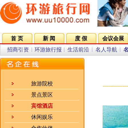
首 页
新 闻
度 假
会议会展
集团VIP
目的地
招商引资
环游旅行报
生活前沿
名人导航
名企在线
同行中心
会员中
来源：人民网 发
旅游院校
景点景区
宾馆酒店
休闲娱乐
合作伙伴
招聘企业
人气三强
·
江西三清山旅游集团有限公..
·
桂山（华星）大酒店