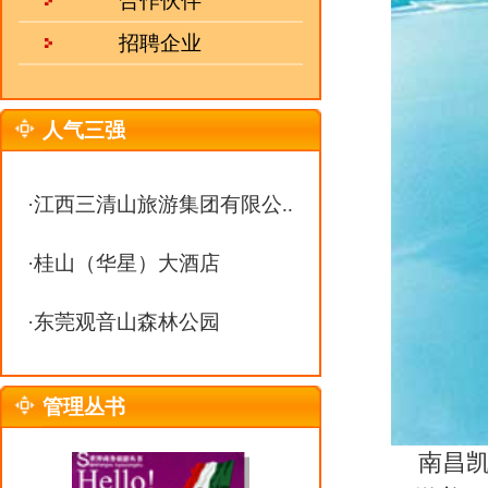
·
东莞观音山森林公园
管理丛书
南昌凯莱大饭店是南昌市一家由
下游美丽的南昌市中心，毗邻古朴
钟车程，12分钟可达火车站，交通
饭店于1998年4月22日正式对
间客房内均设有国际直拨电话，中
语音留言信箱可在客人外出时，自
旅行者上网浏览、收发电子邮件，
省时、快捷。同时商务中心提供秘
的商务事务。
为适应不同客人需求，饭店专门
热 线：
0551-63368938
客不通过前台直接到此处即可登记
邮 箱：
julebu800@163.com
的免费早餐。忙碌一天之后，还可
MSN：
uu10000@live.cn
设了一个小型商务中心，会议室及
饭店的宴会和会议服务设施完善，
酒会；7个多功能厅，可供举行各
作为一家商务性酒店，饭店的餐饮