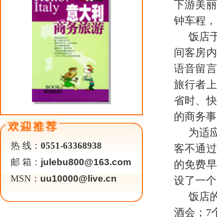
酒店集团别具一格的餐饮传统和特
色港式点心；咖啡亭极具亚热带风
咖啡，能舒缓您疲惫的身心，为您
酒店健康中心拥有先进的健身设
健按摩和蒸汽、桑拿服务及棋牌室
优越的地理位置，完善的商务设
成为商务宾客及旅游人士的最佳之
关于我们
|
英才行动
|
广告服务
|
法律声明
|
代 理 商
Copyright 2026 ©
WWW.UU10000.COM
版权所有：环游旅行网
皖ICP备1
皖公网安备 3401030200