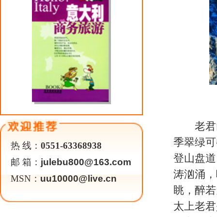
青牛、豆腐坊”等道教信物，塑有
百年来一直为道教信众朝圣之所。
为一体，成为老君山生态旅游开发
（编辑：
关于我们
|
英才行动
|
广告服务
|
法律声明
|
代 理 商
Copyright 2026 ©
WWW.UU10000.COM
版权所有：环游旅行网
皖ICP备1
皖公网安备 3401030200