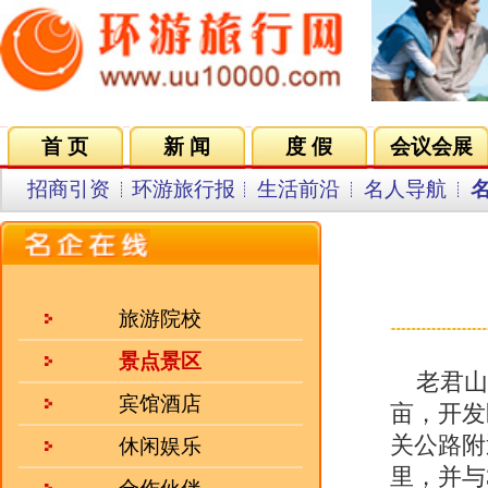
首 页
新 闻
度 假
会议会展
集团VIP
目的地
招商引资
环游旅行报
生活前沿
名人导航
名企在线
同行中心
会员中
来源：人民网 发
旅游院校
景点景区
老君山旅游风景区位于西岳华山之
宾馆酒店
亩，开发区域68平方公里，与陕
关公路附近，距洛南县城47公里；
休闲娱乐
里，并与310国道、312国道、
合作伙伴
自古就有“中华道教祖山”之称。
招聘企业
人气三强
·
江西三清山旅游集团有限公..
·
桂山（华星）大酒店