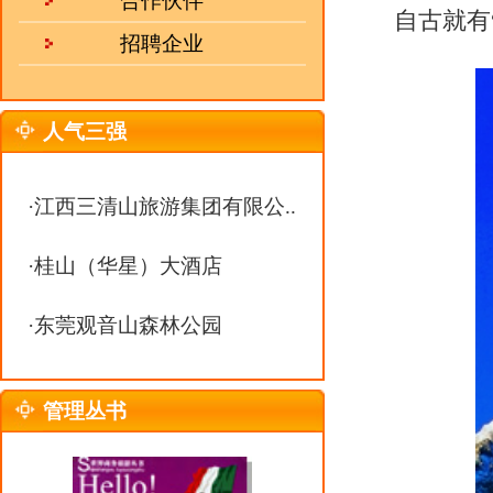
·
东莞观音山森林公园
管理丛书
老君山群峰俊秀，怪石嶙峋，苍
季翠绿可餐，清爽宜人；秋季红叶
热 线：
0551-63368938
登山盘道，路面平整，曲径通幽；
邮 箱：
julebu800@163.com
涛汹涌，啸声阵阵，不绝于耳。雨
MSN：
uu10000@live.cn
眺，醉若天仙。清理整修后的老君
太上老君是中国道教的创始人，传
故老君山留有老君庙、玉皇殿等名
老君仙洞中现有天然溶柱形成的“