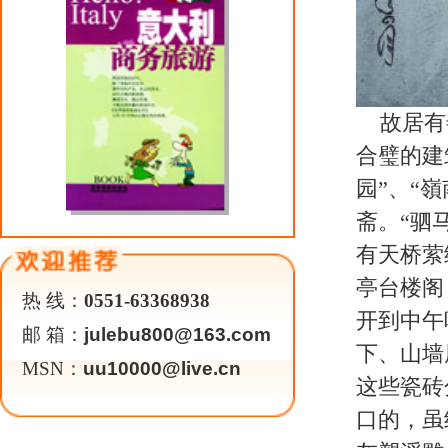
楷书、隶书、行书、草书、篆书等，
帖”。多处还含有东西方宗教文化
船雕塑、潮汕新娘房、微雕馆、风
汕戏曲，木偶戏、乡土舞蹈“双咬
体的旅游胜地。
游客咨询中心
电话：
0754
—
5786955
传真：
0754
—
5786966
关于我们
|
英才行动
|
广告服务
|
法律声明
|
代 理 商
Copyright 2026 ©
WWW.UU10000.COM
版权所有：环游旅行网
皖ICP备1
皖公网安备 3401030200