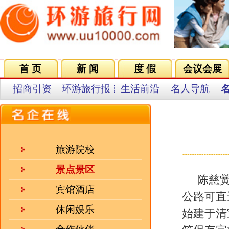
首 页
新 闻
度 假
会议会展
集团VIP
目的地
招商引资
环游旅行报
生活前沿
名人导航
名企在线
同行中心
会员中
来源：人民网 发
旅游院校
景点景区
陈慈黉故居位于广东省汕头市澄
宾馆酒店
公路可直达，距汕头市区25公里
休闲娱乐
始建于清宣统二年（1910年），19
合作伙伴
筑保存完好，1999年向社会开放。
招聘企业
人气三强
·
江西三清山旅游集团有限公..
·
桂山（华星）大酒店