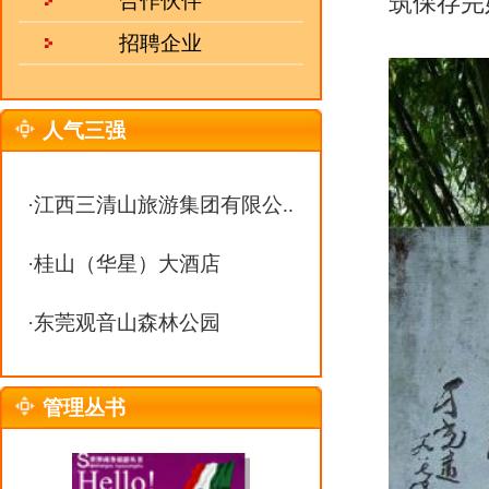
·
东莞观音山森林公园
管理丛书
故居有善居室、郎中第、寿康里
合璧的建筑艺术和古老的潮汕民俗建
园”、“嶺南第一侨宅”。建筑格局
斋。“驷马拖车”就是大厅正座及两
有天桥萦绕，下有院落穿巷，宅第
亭台楼阁，又有西式阳台、拱门、
热 线：
0551-63368938
开到中午吃饭，下午关窗关到晚上
邮 箱：
julebu800@163.com
下、山墙厝角、门窗四周分别配上
MSN：
uu10000@live.cn
这些瓷砖分有地砖、壁砖、屋顶瓦
口的，虽经百年沧桑，比起现在流
灰塑浮雕，后山墙上的灰塑浮雕，
华贵典雅。随处可见书法石刻，多