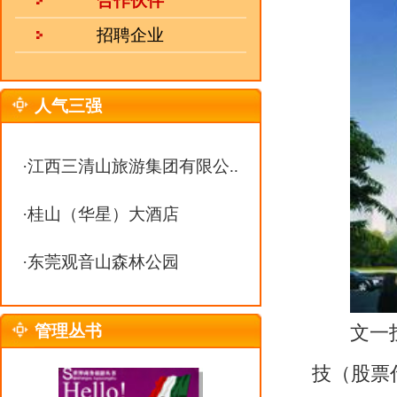
·
东莞观音山森林公园
管理丛书
文一投资控股集团创立于200
技（股票代码：600520）的实
合一”的核心价值观，遵循“跟党走
耘，现已发展成以房地产为主业，
传媒、体育、矿业等多元化产业并
业10强、安徽省民营企业10强、全
总资产近500亿元，营业总收入突破
4000余人，在职员工数万人，为
目前，作为国家房地产开发一
热 线：
0551-63368938
邮 箱：
julebu800@163.com
门、豪门、锦门、湾六大系列，产品
MSN：
uu10000@live.cn
文一地产成功进军武汉、南昌市场，
前。同时，文一地产投入数千万资
化，致力于为业主打造更美好的居