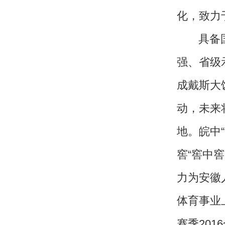
和认同。大力支持希望工程，修建
应习书记号召，定点帮扶贫困地区
关怀与慰问。2016年度，集团赈
计达千万元。
此外，文一集团切实关心维护
遇，制定领先于本土企业三年的薪
群团组织，通过组织员工运动会、
良好的精神文化环境。在人才培养
使员工与企业实现共赢、和谐发展
“文启心智，仁德合一”，文一
以“做正、做实、做强、做大、做久
关于我们
|
英才行动
|
广告服务
|
法律声明
|
代 理 商
Copyright 2026 ©
WWW.UU10000.COM
版权所有：环游旅行网
皖ICP备1