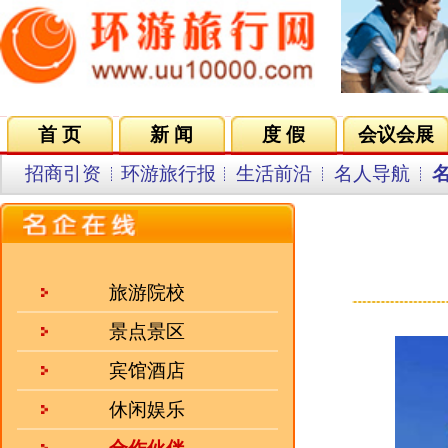
首 页
新 闻
度 假
会议会展
集团VIP
目的地
招商引资
环游旅行报
生活前沿
名人导航
名企在线
同行中心
会员中
发布日期
旅游院校
景点景区
宾馆酒店
休闲娱乐
合作伙伴
招聘企业
人气三强
·
江西三清山旅游集团有限公..
·
桂山（华星）大酒店