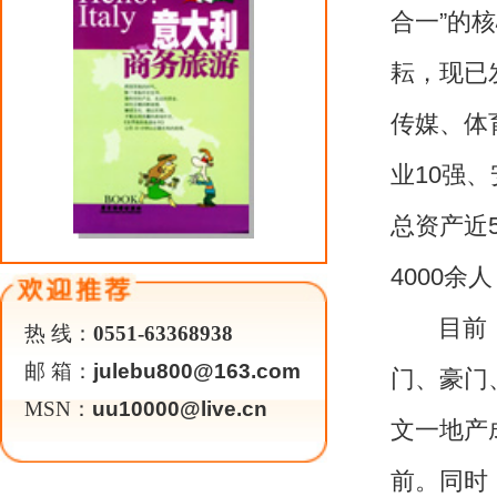
具备国家建筑总承包壹级资质
强、省级示范工地和全国优秀施工
成戴斯大饭店、一品宴为核心的高
动，未来将被打造成为以篮球为主
地。皖中“国营徽酒第一家”----
窖“窖中窖”新工艺，树立工业旅游
力为安徽人民奉上一樽正宗醇美的
体育事业上，文一男篮作为全国男子
赛季2016全国男子篮球联赛中夺
队主教练宫鲁鸣携郑武、王卫星加
绩拉开安徽体育事业的辉煌序幕。
当地经济发展贡献力量。此外，幼
共赢……
在快速发展的同时，文一集团始
几年来，以多种形式和多种渠道捐