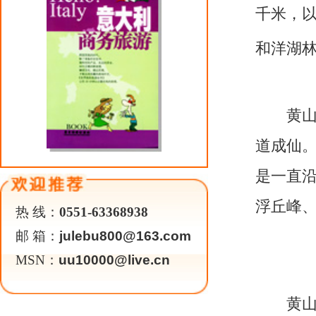
体浑厚壮观；后山岩体节理稠密，
丽”的地貌特征。
黄山生态系统稳定平衡，植物群
一处，是绿色植物荟萃之地，素有
率为84.7％，植被覆盖率达
93.0
％
鹃、天女花、木莲、红豆杉、南方
物有
28
种。
黄山是动物栖息和繁衍的理想场
176
种、兽类54种。主要有红嘴
麂、苏门羚、云豹等珍禽异兽。