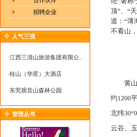
黄山雄踞于安徽南部黄山市境内
·
东莞观音山森林公园
约1200平方千米。其中，黄山风
北纬
30°01'—30°18'
，东起黄狮 ，
管理丛书
云谷、玉屏、北海、松谷、钓桥、浮
千米，以与景区相邻的五镇一场（
和洋湖林场）的行政边界为界。
黄山原名黟山，因峰岩青黑，
道成仙。唐玄宗笃信道教，遂于天
是一直沿用至今。千余年来，黄山
浮丘峰、丹井、洗药溪、晒药台等
热 线：
0551-63368938
邮 箱：
julebu800@163.com
MSN：
uu10000@live.cn
黄山集八亿年地质史于一身，融
花岗岩洞室、泉潭溪瀑等丰富而典