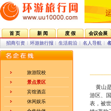
首 页
新 闻
度 假
会议会展
集团VIP
目的地
招商引资
环游旅行报
生活前沿
名人导航
名企在线
同行中心
会员中
发布日期
旅游院校
景点景区
黄山是世界文化与自然遗产、世
宾馆酒店
游区、国家
5A级旅游景区，与长
休闲娱乐
表，被世人誉为
“
人间仙境”、
“
天
合作伙伴
绝”著称于世。境内群峰竞秀，怪
顶
”
、“天都
”
三大主峰，海拔均逾1
招聘企业
道：
“
薄海内外无如徽之黄山，登
不看山，黄山归来不看岳”。
人气三强
·
江西三清山旅游集团有限公..
·
桂山（华星）大酒店