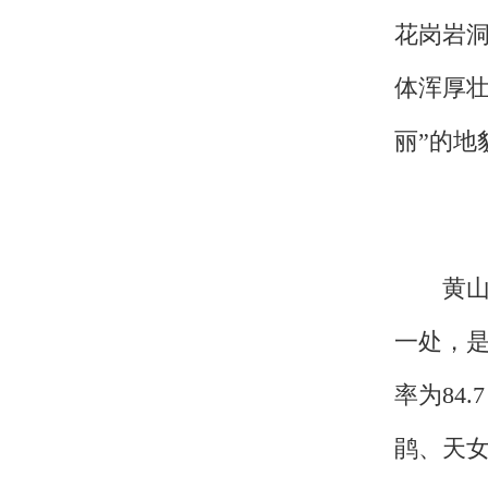
黄山处于亚热带季风气候区内，
导作用，形成特殊的山区季风气候。
日32.9天，雾日
259
天，大风118.
温
-22℃
，最长无雨期40天。景区
PM2.5日均浓度
5
微克/立方米，空
氧吧
”
之称。
关于我们
|
英才行动
|
广告服务
|
法律声明
|
代 理 商
Copyright 2026 ©
WWW.UU10000.COM
版权所有：环游旅行网
皖ICP备1
皖公网安备 3401030200